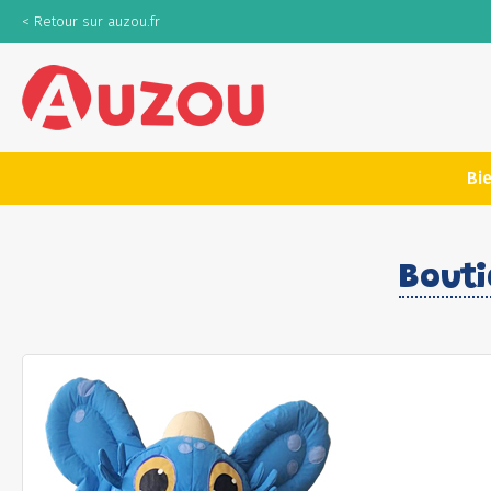
< Retour sur auzou.fr
Bi
Bout