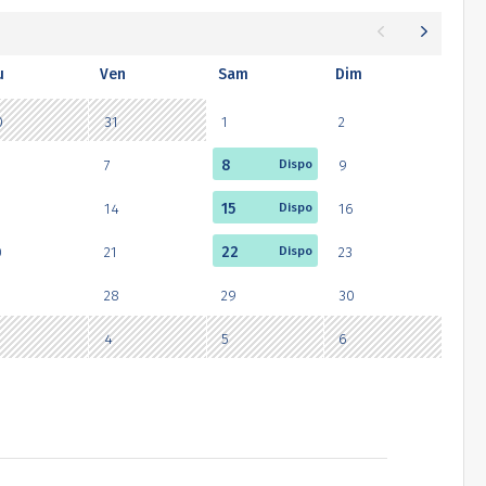
u
Ven
Sam
Dim
0
31
1
2
7
8
9
3
14
15
16
0
21
22
23
28
29
30
4
5
6