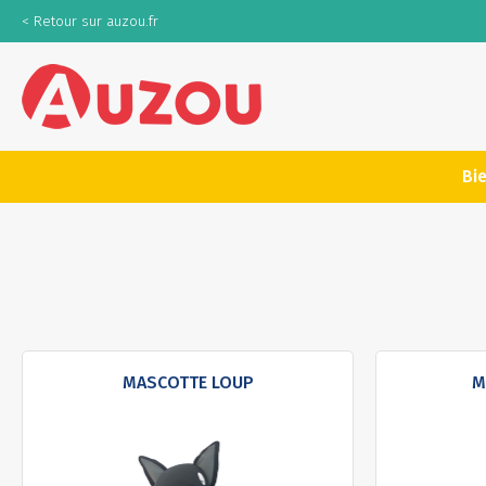
< Retour sur auzou.fr
Bi
MASCOTTE LOUP
M